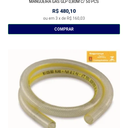
MANGUEIRA GAS GLP 0,80M C/ 50 PCS
R$ 480,10
ou em
3
x de
R$ 160,03
COMPRAR