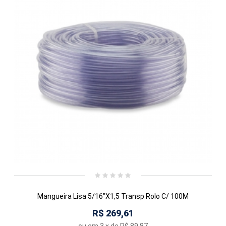
Mangueira Lisa 5/16"X1,5 Transp Rolo C/ 100M
R$ 269,61
ou em
3
x de
R$ 89,87