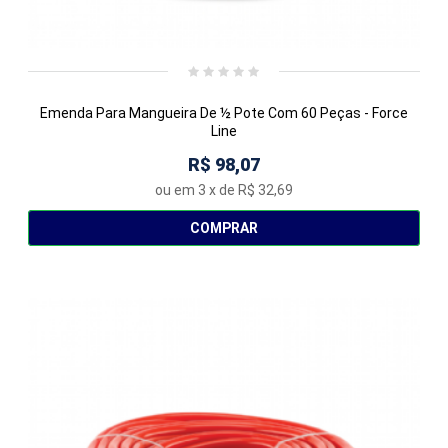
Emenda Para Mangueira De ½ Pote Com 60 Peças - Force
Line
R$ 98,07
ou em
3
x de
R$ 32,69
COMPRAR