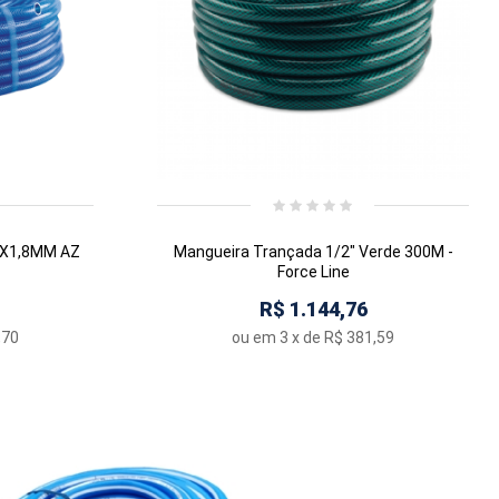
"X1,8MM AZ
Mangueira Trançada 1/2" Verde 300M -
Force Line
R$ 1.144,76
,70
ou em
3
x de
R$ 381,59