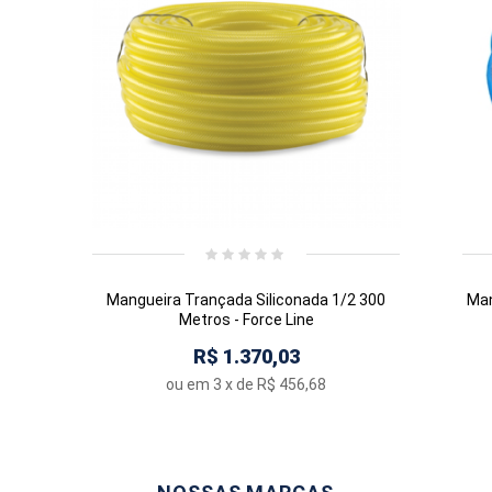
Mangueira Trançada Siliconada 1/2 300
Man
Metros - Force Line
R$ 1.370,03
ou em
3
x de
R$ 456,68