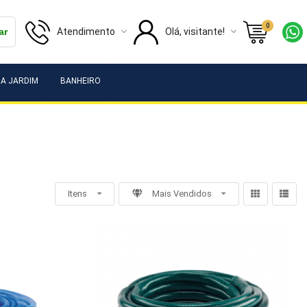
0
Atendimento
Olá, visitante!
ar
A JARDIM
BANHEIRO
Itens
Mais Vendidos