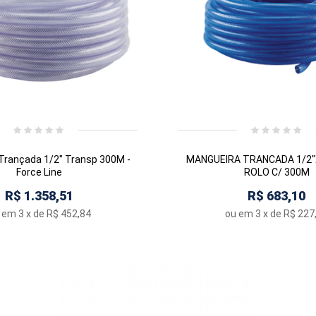
Trançada 1/2" Transp 300M -
MANGUEIRA TRANCADA 1/2
Force Line
ROLO C/ 300M
R$ 1.358,51
R$ 683,10
 em
3
x de
R$ 452,84
ou em
3
x de
R$ 227