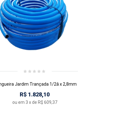
gueira Jardim Trançada 1/2â x 2,8mm
R$ 1.828,10
ou em
3
x de
R$ 609,37