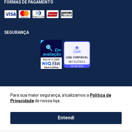
FORMAS DE PAGAMENTO
SEGURANÇA
Para sua maior segurança, atualizamos a
Política de
Privacidade
de nossa loja.
Entendi
Net Elétrica
CNPJ 59.404.947/0001-00 / Telefone: (11) 94329-7167 - E-mail:
-
atendimento@neteletrica.com.br