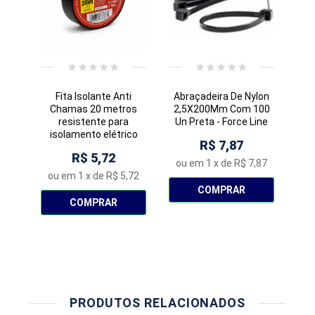
Fita Isolante Anti
Abraçadeira De Nylon
Ab
Chamas 20 metros
2,5X200Mm Com 100
2,
resistente para
Un Preta - Force Line
Un 
isolamento elétrico
R$ 7,87
R$ 5,72
ou em
1
x de
R$ 7,87
o
ou em
1
x de
R$ 5,72
COMPRAR
COMPRAR
PRODUTOS RELACIONADOS