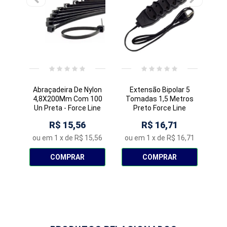
Abraçadeira De Nylon
Extensão Bipolar 5
P
4,8X200Mm Com 100
Tomadas 1,5 Metros
Bip
Un Preta - Force Line
Preto Force Line
R$ 15,56
R$ 16,71
ou em
1
x de
R$ 15,56
ou em
1
x de
R$ 16,71
ou
COMPRAR
COMPRAR