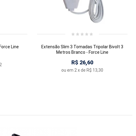
Force Line
Extensão Slim 3 Tomadas Tripolar Bivolt 3
Metros Branco - Force Line
R$ 26,60
2
ou em
2
x de
R$ 13,30