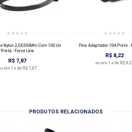
De Nylon 2,5X200Mm Com 100 Un
Pino Adaptador 10A Preto - 
Preta - Force Line
R$ 8,22
R$ 7,87
ou em
1
x de
R$ 8,2
ou em
1
x de
R$ 7,87
PRODUTOS RELACIONADOS