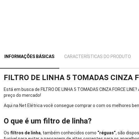
INFORMAÇÕES BÁSICAS
CARACTERÍSTICAS DO PRODUTO
FILTRO DE LINHA 5 TOMADAS CINZA 
Está em busca de FILTRO DE LINHA 5 TOMADAS CINZA FORCE LINE? Ac
preço do mercado!
Aqui na Net Elétrica você consegue comprar o com os melhores ben
O que é um filtro de linha?
Os
filtros de linha
, também conhecidos como
“réguas”
, são dispo
fusível para evitar a passagem de altas correntes para os aparelh