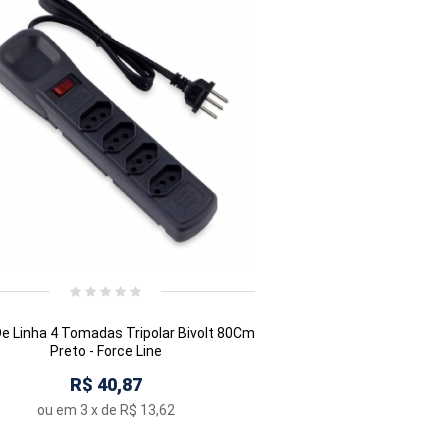
 De Linha 4 Tomadas Tripolar Bivolt 80Cm
Preto - Force Line
R$ 40,87
ou em
3
x de
R$ 13,62