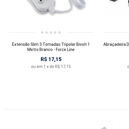
Extensão Slim 3 Tomadas Tripolar Bivolt 1
Abraçadeira 
Metro Branco - Force Line
R$ 17,15
ou em
1
x de
R$ 17,15