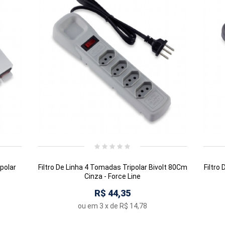
polar
Filtro De Linha 4 Tomadas Tripolar Bivolt 80Cm
Filtro
Cinza - Force Line
R$ 44,35
ou em
3
x de
R$ 14,78