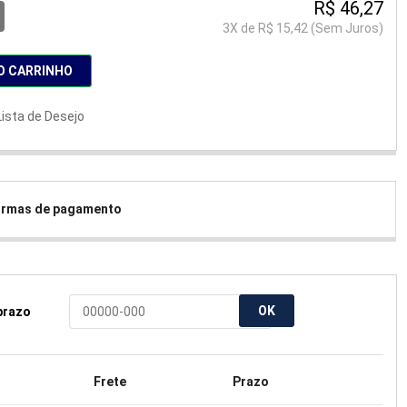
R$ 46,27
3
X de
R$ 15,42
(Sem Juros)
O CARRINHO
Lista de Desejo
formas de pagamento
OK
 prazo
Frete
Prazo