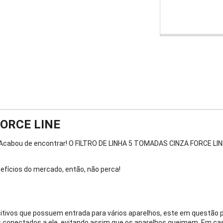
FORCE LINE
abou de encontrar! O FILTRO DE LINHA 5 TOMADAS CINZA FORCE LINE 
efícios do mercado, então, não perca!
sitivos que possuem entrada para vários aparelhos, este em questão p
os conectados a ele, evitando assim que os aparelhos queimem. Em ca