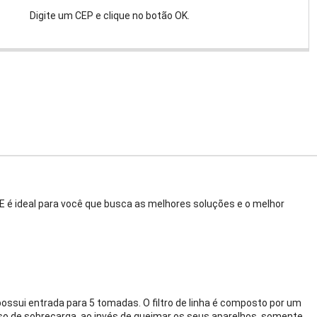
Digite um CEP e clique no botão OK.
é ideal para você que busca as melhores soluções e o melhor
ossui entrada para 5 tomadas. O filtro de linha é composto por um
so de sobrecarga, ao invés de queimar os seus aparelhos, somente