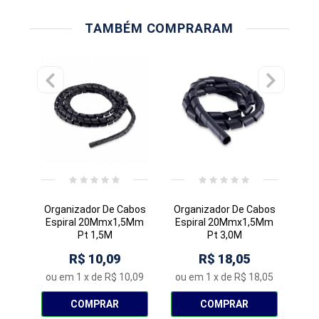
TAMBÉM COMPRARAM
Organizador De Cabos
Organizador De Cabos
Espiral 20Mmx1,5Mm
Espiral 20Mmx1,5Mm
T
Pt 1,5M
Pt 3,0M
Biv
R$ 10,09
R$ 18,05
ou em
1
x de
R$ 10,09
ou em
1
x de
R$ 18,05
ou
COMPRAR
COMPRAR