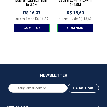
Espiral 12Mmx1,1Mm
Espiral 20Mmx1,5Mm
Es
Br 3,0M
Br 1,5M
R$ 16,37
R$ 13,60
ou em
1
x de
R$ 16,37
ou em
1
x de
R$ 13,60
ou
COMPRAR
COMPRAR
NEWSLETTER
CADASTRAR