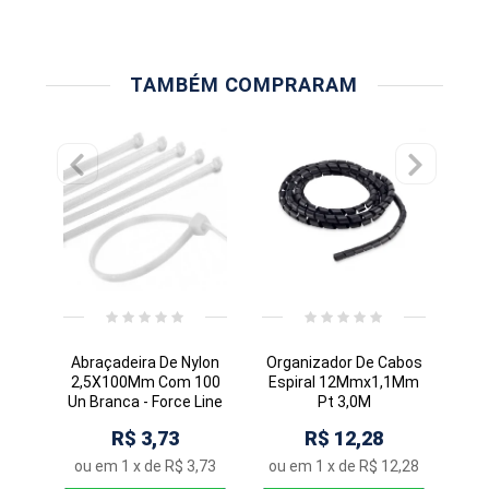
TAMBÉM COMPRARAM
Abraçadeira De Nylon
Organizador De Cabos
Ab
2,5X100Mm Com 100
Espiral 12Mmx1,1Mm
2,
Un Branca - Force Line
Pt 3,0M
Un
R$ 3,73
R$ 12,28
ou em
1
x de
R$ 3,73
ou em
1
x de
R$ 12,28
o