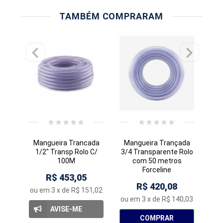
TAMBÉM COMPRARAM
Mangueira Trancada
Mangueira Trançada
I
1/2" Transp Rolo C/
3/4 Transparente Rolo
Gir
100M
com 50 metros
Forceline
R$ 453,05
R$ 420,08
ou em
3
x de
R$ 151,02
ou
ou em
3
x de
R$ 140,03
AVISE-ME
COMPRAR